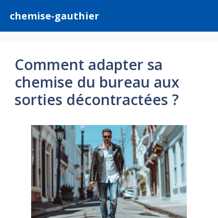
Aller
chemise-gauthier
au
contenu
Comment adapter sa
chemise du bureau aux
sorties décontractées ?